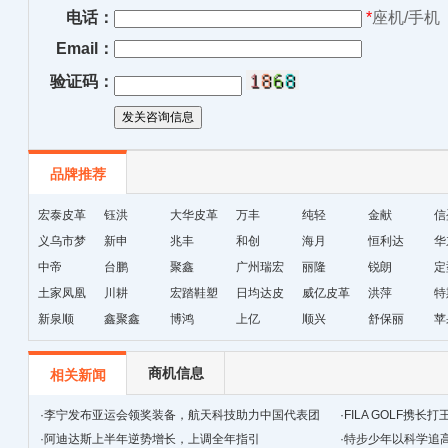
电话：
*
座机/手机
Email：
验证码：
品牌推荐
宏泰皮革
钰洪
大华皮革
万丰
纯轻
金献
信
义乌市梦
新申
兆丰
和创
海月
恒利达
华
妮饰品厂
中帝
台鹏
聚鑫
广州瑞宏
丽隆
锐朗
定
土家凤凰
川耕
宏踏鞋塑
鞋材
日均达皮
威亿皮革
洪萍
特
十字绣鞋
新泉顺
鑫聚鑫
博鸿
革
上亿
顺兴
舒保丽
皮
苹
垫厂
商机信息
相关新闻
·
李宁发布亚运会领奖装备，航天科技助力中国代表团
·
FILA GOLF携
·
阿迪达斯上半年逆势增长，上调全年指引
法
·
特步少年以科学追