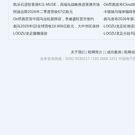
·
凯乐石进驻香港K11 MUSE，高端化战略推进港澳市场
生态
·
On昂跑发布Clou
·
阿迪达斯2026年二季度营收67亿欧元
·
卡骆驰与瑞幸咖啡
·
On昂跑官宣中国马拉松新阵容，李健盛旺晋升签约
·
彪马发布2026年
·
彪马2026年Q2全球营收16.906亿欧元，大中华区保持
·
LOOZU龙足松弛语
韧性增长
·
LOOZU龙足慵懒漫游
·
LOOZU龙足分趾
关于我们
|
鞋网简介
|
|
成功案例
|
鞋网动
业务咨询热线：0592-5530217 / 180 2868 1251 中国电子