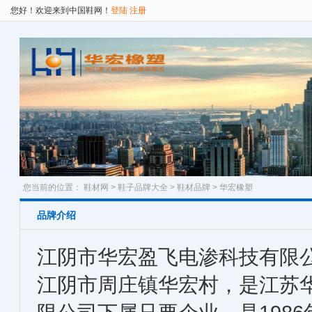
您好！欢迎来到中国鞋网！
登陆
注册
您当前的位置：
鞋材网
>
鞋子品牌大全
>
鞋材品牌
> 华宏橡塑
品牌介绍
江阴市华宏盈飞电渗科技有限
江阴市周庄镇华宏村，是江苏